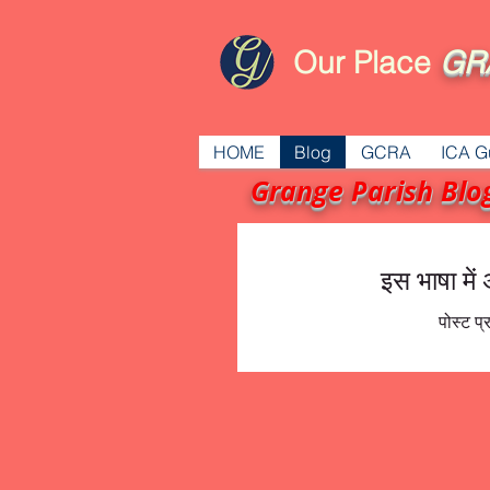
Our Place
GR
HOME
Blog
GCRA
ICA G
Grange Parish Blo
इस भाषा में
पोस्ट प्